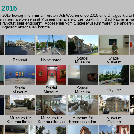
i 2015
li 2015 bewog mich mir am ersten Juli Wochenende 2015 eine 2-Tages-Karte f
enn normalerweise sind Museen klimatisiert. Die Kurklinik in Bad Nauheim wa
in Frankfurt sehr entspannt. Abgesehen vom Städel Museum waren die andere
 ungestört anschauen konnte.
Städel
Städel
Bahnhof
Holbeinsteg
Museum
Museum
Städel
Städel
Städel
sky-line
Museum
Museum
Museum
Museum für
Museum für
Museum für
Museum
Kommunikation
Kommunikation
Kommunikation
Giersch