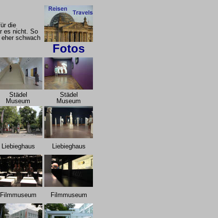
ür die
r es nicht. So
n eher schwach
Fotos
Städel
Städel
Museum
Museum
Liebieghaus
Liebieghaus
Filmmuseum
Filmmuseum