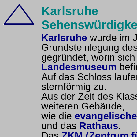
Karlsruhe
Sehenswürdigkei
Karlsruhe
wurde im J
Grundsteinlegung de
gegründet, worin sic
Landesmuseum
befi
Auf das Schloss laufe
sternförmig zu.
Aus der Zeit des Kla
weiteren Gebäude,
wie die
evangelische
und das
Rathaus
.
Das
ZKM (Zentrum f