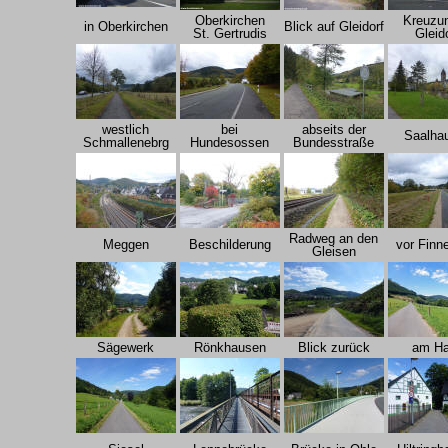
Oberkirchen
Kreuzun
in Oberkirchen
Blick auf Gleidorf
St. Gertrudis
Gleid
westlich
bei
abseits der
Saalha
Schmallenebrg
Hundesossen
Bundesstraße
Radweg an den
Meggen
Beschilderung
vor Finn
Gleisen
Sägewerk
Rönkhausen
Blick zurück
am H