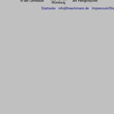
in der Lenneaue
am Hengsteysee
Mündung
Startseite
info@hoeckmann.de
Impressum/Dis