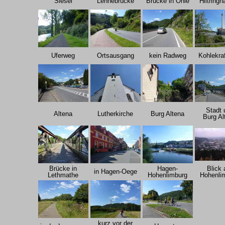
Siesel
Lennebrücke
Brücke in Ohle
Hiltring
Uferweg
Ortsausgang
kein Radweg
Kohlekra
Stadt 
Altena
Lutherkirche
Burg Altena
Burg Al
Brücke in
Hagen-
Blick 
in Hagen-Oege
Lethmathe
Hohenlimburg
Hohenli
kurz vor der